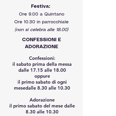
Festiva:
Ore 9.00 a Quintano
Ore 10.30 in parrocchiale
(non si celebra alle 18.00)
CONFESSIONI E
ADORAZIONE
Confessioni
: il sabato prima
Confessioni:
il sabato prima della messa
della messa dalle 17.15 alle 18.00
dalle 17.15 alle 18.00
oppure
oppure
il primo sabato di ogni mese
il primo sabato di ogni
mesedalle 8.30 alle 10.30​
dalle 8.30 alle 10.30
Adorazione
Adorazione
il primo sabato del
il primo sabato del mese dalle
mese dalle 8.30 alle 10.30
8.30 alle 10.30