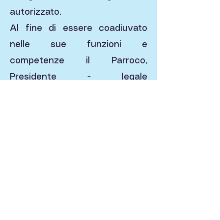
autorizzato.
Al fine di essere coadiuvato
nelle sue funzioni e
competenze il Parroco,
Presidente - legale
rappresentante della scuola, a
garanzia della partecipazione
della Comunità cristiana alla
conduzione della scuola
stessa, istituisce un Comitato
di Gestione formato da 5
(cinque) membri, così
composto: